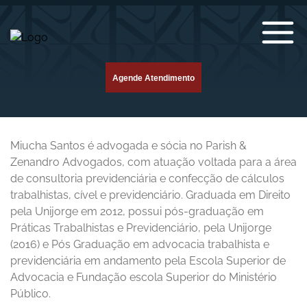
Agende Atendimento
Miucha Santos é advogada e sócia no Parish &
Zenandro Advogados, com atuação voltada para a área
de consultoria previdenciária e confecção de cálculos
trabalhistas, cível e previdenciário. Graduada em Direito
pela Unijorge em 2012, possui pós-graduação em
Práticas Trabalhistas e Previdenciário, pela Unijorge
(2016) e Pós Graduação em advocacia trabalhista e
previdenciária em andamento pela Escola Superior de
Advocacia e Fundação escola Superior do Ministério
Público.