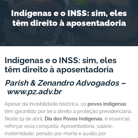
Indígenas e o INSS: sim, eles
têm direito à aposentadoria
Indígenas e o INSS: sim, eles
têm direito à aposentadoria
Parish & Zenandro Advogados –
www.pz.adv.br
Apesar da invisibilidade histórica, os
povos indígenas
têm garantido por lei o direito à proteção previdenciária.
Neste 19 de abril,
Dia dos Povos Indígenas
, é essencial
reforçar essa conquista. Aposentadoria, salário-
maternidade, pensão por morte e auxílio por