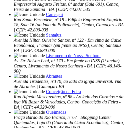
Empresarial Augusto Freitas, 6º andar (Sala 601), Centro,
Feira de Santana - BA | CEP: 44.001-535
Camaçari
Rua Santa Bernadete, nº 18 - Edifício Empresarial Empório
18, Sala 16 (ao lado do Polivalente), Centro, Camaçari - BA
| CEP: 42.800-035
Santaluz
Avenida Nilton Oliveira Santos, nº 122 - Em cima da Caixa
Econômica, 1º andar (em frente ao INSS), Centro, Santaluz -
BA | CEP: 48.880-000
Livramento de Nossa Senhora
Av. Dr. Nelson Leal, nº 170 - Em frente ao INSS (1ª andar),
Centro, Livramento de Nossa Senhora - BA | CEP: 46.140-
000
Abrantes
Avenida Tiradentes, nº170, ao lado da igreja universal. Vila
de Abrantes | Camaçari-BA
Conceição da Feira
Rua Alfredo Mascarenhas, nº 88 - Ao lado dos Correios e da
loja Nil Bazar & Variedades, Centro, Conceição da Feira -
BA | CEP: 44.320-000
Queimadas
Praça Barão do Rio Branco, nº 67 - Shopping Center
Queimadas, Loja 05 (Galeria da Caixa Econômica), Centro,
Queimadas - BA | CEP: 48.860-000