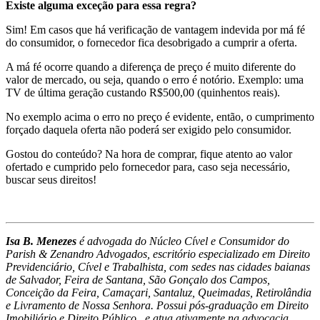
E
xiste alguma exceção para essa regra?
Sim! Em casos que há verificação de vantagem indevida por má fé
do consumidor, o fornecedor fica desobrigado a cumprir a oferta.
A má fé ocorre quando a diferença de preço é muito diferente do
valor de mercado, ou seja, quando o erro é notório. Exemplo: uma
TV de última geração custando R$500,00 (quinhentos reais).
No exemplo acima o erro no preço é evidente, então, o cumprimento
forçado daquela oferta não poderá ser exigido pelo consumidor.
Gostou do conteúdo? Na hora de comprar, fique atento ao valor
ofertado e cumprido pelo fornecedor para, caso seja necessário,
buscar seus direitos!
Isa B. Menezes
é advogada do Núcleo Cível e Consumidor do
Parish & Zenandro Advogados, escritório especializado em Direito
Previdenciário, Cível e Trabalhista, com sedes nas cidades baianas
de Salvador, Feira de Santana, São Gonçalo dos Campos,
Conceição da Feira, Camaçari, Santaluz, Queimadas, Retirolândia
e Livramento de Nossa Senhora. Possui pós-graduação em Direito
Imobiliário e Direito Público, e atua ativamente na advocacia