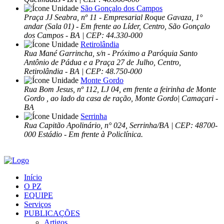
São Gonçalo dos Campos
Praça JJ Seabra, nº 11 - Empresarial Roque Gavaza, 1°
andar (Sala 01) - Em frente ao Líder, Centro, São Gonçalo
dos Campos - BA | CEP: 44.330-000
Retirolândia
Rua Mané Garrincha, s/n - Próximo a Paróquia Santo
Antônio de Pádua e a Praça 27 de Julho, Centro,
Retirolândia - BA | CEP: 48.750-000
Monte Gordo
Rua Bom Jesus, nº 112, LJ 04, em frente a feirinha de Monte
Gordo , ao lado da casa de ração, Monte Gordo| Camaçari -
BA
Serrinha
Rua Capitão Apolinário, n° 024, Serrinha/BA | CEP: 48700-
000 Estádio - Em frente à Policlínica.
Início
O PZ
EQUIPE
Serviços
PUBLICAÇÕES
Artigos