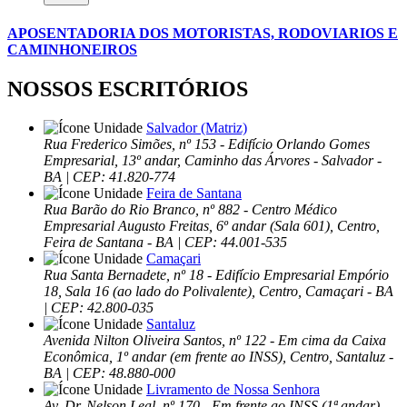
APOSENTADORIA DOS MOTORISTAS, RODOVIARIOS E
CAMINHONEIROS
NOSSOS ESCRITÓRIOS
Salvador (Matriz)
Rua Frederico Simões, nº 153 - Edifício Orlando Gomes
Empresarial, 13º andar, Caminho das Árvores - Salvador -
BA | CEP: 41.820-774
Feira de Santana
Rua Barão do Rio Branco, nº 882 - Centro Médico
Empresarial Augusto Freitas, 6º andar (Sala 601), Centro,
Feira de Santana - BA | CEP: 44.001-535
Camaçari
Rua Santa Bernadete, nº 18 - Edifício Empresarial Empório
18, Sala 16 (ao lado do Polivalente), Centro, Camaçari - BA
| CEP: 42.800-035
Santaluz
Avenida Nilton Oliveira Santos, nº 122 - Em cima da Caixa
Econômica, 1º andar (em frente ao INSS), Centro, Santaluz -
BA | CEP: 48.880-000
Livramento de Nossa Senhora
Av. Dr. Nelson Leal, nº 170 - Em frente ao INSS (1ª andar),