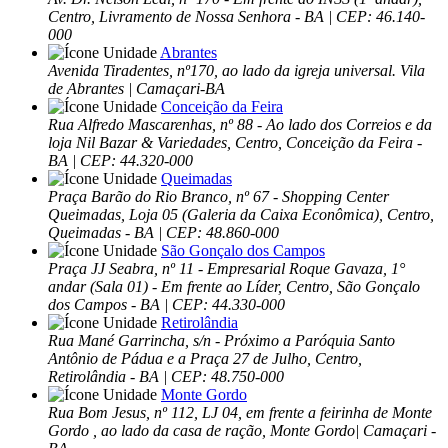
Centro, Livramento de Nossa Senhora - BA | CEP: 46.140-
000
Abrantes
Avenida Tiradentes, nº170, ao lado da igreja universal. Vila
de Abrantes | Camaçari-BA
Conceição da Feira
Rua Alfredo Mascarenhas, nº 88 - Ao lado dos Correios e da
loja Nil Bazar & Variedades, Centro, Conceição da Feira -
BA | CEP: 44.320-000
Queimadas
Praça Barão do Rio Branco, nº 67 - Shopping Center
Queimadas, Loja 05 (Galeria da Caixa Econômica), Centro,
Queimadas - BA | CEP: 48.860-000
São Gonçalo dos Campos
Praça JJ Seabra, nº 11 - Empresarial Roque Gavaza, 1°
andar (Sala 01) - Em frente ao Líder, Centro, São Gonçalo
dos Campos - BA | CEP: 44.330-000
Retirolândia
Rua Mané Garrincha, s/n - Próximo a Paróquia Santo
Antônio de Pádua e a Praça 27 de Julho, Centro,
Retirolândia - BA | CEP: 48.750-000
Monte Gordo
Rua Bom Jesus, nº 112, LJ 04, em frente a feirinha de Monte
Gordo , ao lado da casa de ração, Monte Gordo| Camaçari -