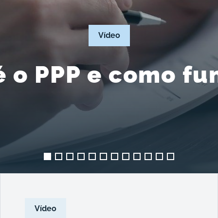
Vídeo
é o PPP e como fu
Vídeo