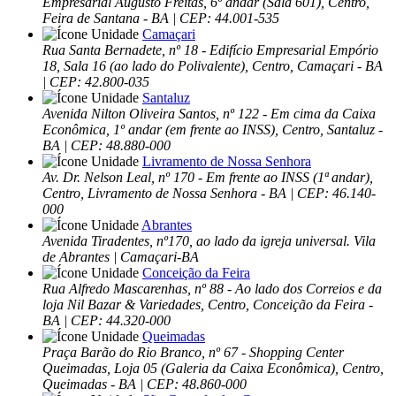
Empresarial Augusto Freitas, 6º andar (Sala 601), Centro,
Feira de Santana - BA | CEP: 44.001-535
Camaçari
Rua Santa Bernadete, nº 18 - Edifício Empresarial Empório
18, Sala 16 (ao lado do Polivalente), Centro, Camaçari - BA
| CEP: 42.800-035
Santaluz
Avenida Nilton Oliveira Santos, nº 122 - Em cima da Caixa
Econômica, 1º andar (em frente ao INSS), Centro, Santaluz -
BA | CEP: 48.880-000
Livramento de Nossa Senhora
Av. Dr. Nelson Leal, nº 170 - Em frente ao INSS (1ª andar),
Centro, Livramento de Nossa Senhora - BA | CEP: 46.140-
000
Abrantes
Avenida Tiradentes, nº170, ao lado da igreja universal. Vila
de Abrantes | Camaçari-BA
Conceição da Feira
Rua Alfredo Mascarenhas, nº 88 - Ao lado dos Correios e da
loja Nil Bazar & Variedades, Centro, Conceição da Feira -
BA | CEP: 44.320-000
Queimadas
Praça Barão do Rio Branco, nº 67 - Shopping Center
Queimadas, Loja 05 (Galeria da Caixa Econômica), Centro,
Queimadas - BA | CEP: 48.860-000