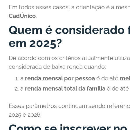
Em todos esses casos, a orientação é a mes
CadÚnico
.
Quem é considerado f
em 2025?
De acordo com os critérios atualmente utiliza
considerada de baixa renda quando:
a
renda mensal por pessoa
é de até
mei
a
renda mensal total da família
é de at
Esses parâmetros continuam sendo referênci
2025 e 2026.
Como se inscrever no