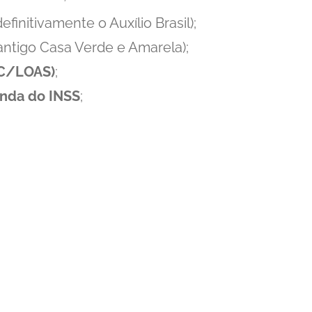
efinitivamente o Auxílio Brasil);
ntigo Casa Verde e Amarela);
PC/LOAS)
;
enda do INSS
;