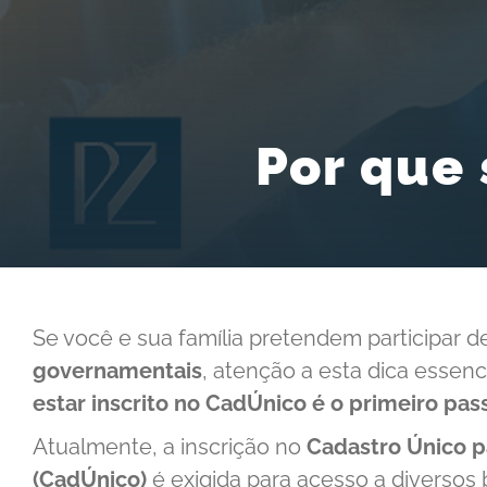
Por que 
Se você e sua família pretendem participar 
governamentais
, atenção a esta dica essenci
estar inscrito no CadÚnico é o primeiro pas
Atualmente, a inscrição no
Cadastro Único p
(CadÚnico)
é exigida para acesso a diversos 